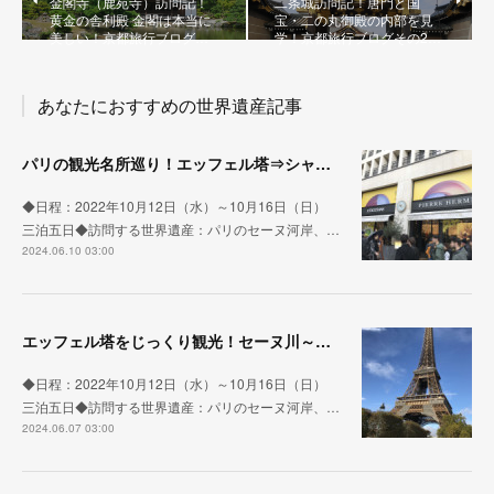
金閣寺（鹿苑寺）訪問記！
二条城訪問記！唐門と国
黄金の舎利殿 金閣は本当に
宝・二の丸御殿の内部を見
美しい！京都旅行ブログ…
学！京都旅行ブログその2…
あなたにおすすめの世界遺産記事
パリの観光名所巡り！エッフェル塔⇒シャンゼリゼ通り⇒コンコルド広場⇒マドレーヌ寺院⇒オペラ・ガルニエ【フランス旅ブログその16（世界遺産旅行記）】
◆日程：2022年10月12日（水）～10月16日（日）
三泊五日◆訪問する世界遺産：パリのセーヌ河岸、…
2024.06.10 03:00
エッフェル塔をじっくり観光！セーヌ川～ラップ通り～エッフェル塔周辺を歩きます【フランス旅ブログその15（世界遺産旅行記）】
◆日程：2022年10月12日（水）～10月16日（日）
三泊五日◆訪問する世界遺産：パリのセーヌ河岸、…
2024.06.07 03:00