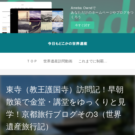
Ameba Owndで
あなただけのホームページやブログをつ
くろう
今すぐ試す
ＴＯＰ
世界遺産訪問動画
これまでに制覇した世界遺産
東寺（教王護国寺）訪問記！早朝
散策で金堂・講堂をゆっくりと見
学！京都旅行ブログその3（世界
遺産旅行記）