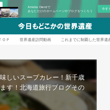
Ameba Owndで
今す
あなただけのホームページやブログをつくろう
ＴＯＰ
世界遺産訪問動画
これまでに制覇した世界遺
の美味しいスープカレー！新千歳
ます！北海道旅行ブログその