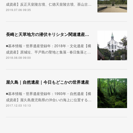
成資産】反正天皇陵古墳、仁徳天皇陵古墳、茶山古…
2019.07.06 09:35
長崎と天草地方の潜伏キリシタン関連遺産｜文化遺産｜今日もどこかの世界遺産
■基本情報・世界遺産登録年：2018年・文化遺産【構
成資産】原城址、平戸島の聖地と集落 - 春日集落と…
2018.08.08 09:00
屋久島｜自然遺産｜今日もどこかの世界遺産
■基本情報・世界遺産登録年：1993年・自然遺産【構
成資産】屋久島鹿児島県の沖合いの海上に位置する…
2017.12.03 10:13