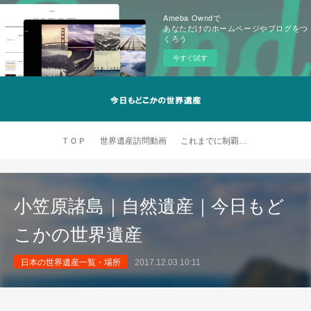
Ameba Owndで
あなただけのホームページやブログをつ
くろう
今すぐ試す
ＴＯＰ
世界遺産訪問動画
これまでに制覇した世界遺産
小笠原諸島｜自然遺産｜今日もど
こかの世界遺産
日本の世界遺産一覧・場所
2017.12.03 10:11