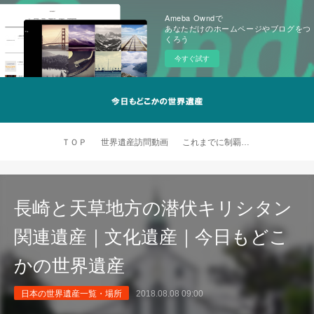
Ameba Owndで
あなただけのホームページやブログをつ
くろう
今すぐ試す
ＴＯＰ
世界遺産訪問動画
これまでに制覇した世界遺産
長崎と天草地方の潜伏キリシタン
関連遺産｜文化遺産｜今日もどこ
かの世界遺産
日本の世界遺産一覧・場所
2018.08.08 09:00