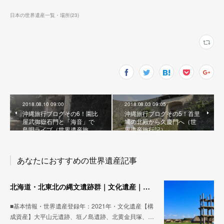
日本の世界遺産一覧・場所
(
23
)
2018.08.10 09:00
2018.08.03 09:05
沖縄旅行ブログその6！園比
沖縄旅行ブログその5！首里
屋武御嶽石門と「海音」で
城の北殿から久慶門へ（世
島唄ライブ（世界遺産旅…
界遺産旅行記）
あなたにおすすめの世界遺産記事
北海道・北東北の縄文遺跡群｜文化遺産｜今日もどこかの世界遺産
■基本情報・世界遺産登録年：2021年・文化遺産【構
成資産】大平山元遺跡、垣ノ島遺跡、北黄金貝塚、…