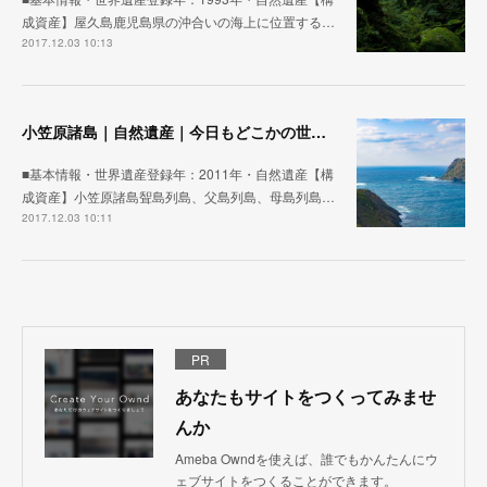
成資産】屋久島鹿児島県の沖合いの海上に位置する…
2017.12.03 10:13
小笠原諸島｜自然遺産｜今日もどこかの世界遺産
■基本情報・世界遺産登録年：2011年・自然遺産【構
成資産】小笠原諸島聟島列島、父島列島、母島列島…
2017.12.03 10:11
PR
あなたもサイトをつくってみませ
んか
Ameba Owndを使えば、誰でもかんたんにウ
ェブサイトをつくることができます。