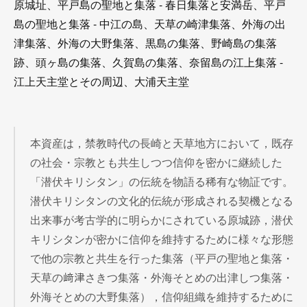
原城址、平戸島の聖地と集落 - 春日集落と安満岳、平戸
島の聖地と集落 - 中江の島、天草の崎津集落、外海の出
津集落、外海の大野集落、黒島の集落、野崎島の集落
跡、頭ヶ島の集落、久賀島の集落、奈留島の江上集落 -
江上天主堂とその周辺、大浦天主堂
本資産は，禁教時代の長崎と天草地方において，既存
の社会・宗教とも共生しつつ信仰を密かに継続した
「潜伏キリシタン」の伝統を物語る稀有な物証です。
潜伏キリシタンの文化的伝統が形成される契機となる
出来事が考古学的に明らかにされている原城跡，潜伏
キリシタンが密かに信仰を維持するために様々な形態
で他の宗教と共生を行った集落（平戸の聖地と集落・
天草の﨑津さきつ集落・外海そとめの出津しつ集落・
外海そとめの大野集落），信仰組織を維持するために