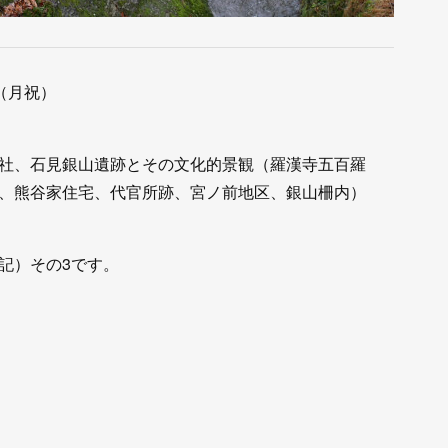
日（月祝）
社、石見銀山遺跡とその文化的景観（羅漢寺五百羅
、熊谷家住宅、代官所跡、宮ノ前地区、銀山柵内）
記）その3です。