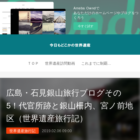
Ameba Owndで
あなただけのホームページやブログをつ
くろう
今すぐ試す
ＴＯＰ
世界遺産訪問動画
これまでに制覇した世界遺産
広島・石見銀山旅行ブログその
5！代官所跡と銀山柵内、宮ノ前地
区（世界遺産旅行記）
世界遺産旅行記
2019.02.06 09:00