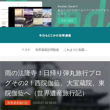
Ameba Owndで
あなただけのホームページやブログをつ
くろう
今すぐ試す
ＴＯＰ
世界遺産訪問動画
これまでに制覇した世界遺産
雨の法隆寺！日帰り弾丸旅行ブロ
グその2！西院伽藍、大宝蔵院、東
院伽藍へ（世界遺産旅行記）
世界遺産旅行記
2019.07.19 09:00