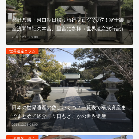
忍野八海・河口湖日帰り旅行ブログその7！冨士御
室浅間神社の本宮、里宮に参拝（世界遺産旅行記）
2018.12.13 09:00
世界遺産コラム
日本の世界遺産の数はいくつ？一覧表で構成資産ま
でまとめて紹介｜今日もどこかの世界遺産
2018.12.03 03:00
世界遺産コラム