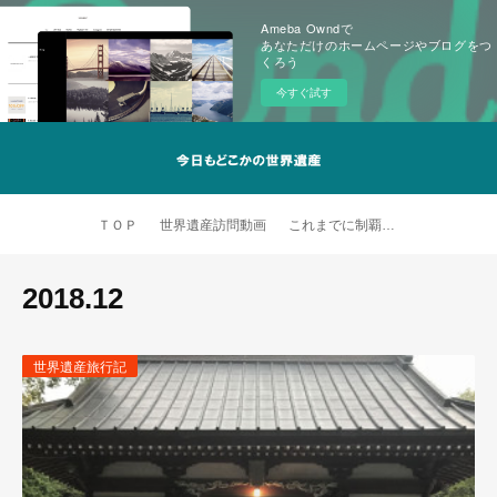
Ameba Owndで
あなただけのホームページやブログをつ
くろう
今すぐ試す
ＴＯＰ
世界遺産訪問動画
これまでに制覇した世界遺産
2018
.
12
世界遺産旅行記