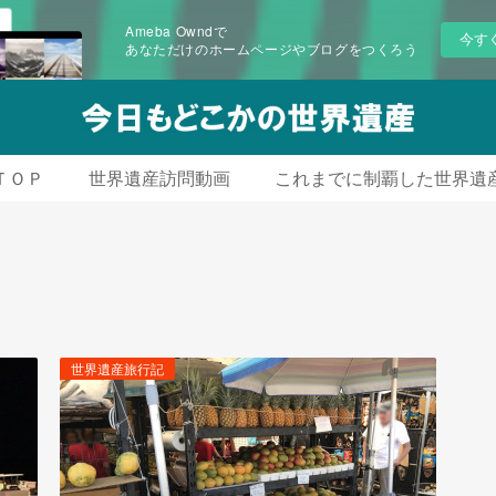
Ameba Owndで
今す
あなただけのホームページやブログをつくろう
ＴＯＰ
世界遺産訪問動画
これまでに制覇した世界遺
世界遺産旅行記