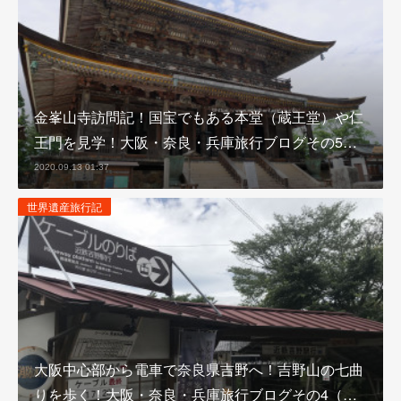
金峯山寺訪問記！国宝でもある本堂（蔵王堂）や仁
王門を見学！大阪・奈良・兵庫旅行ブログその5…
2020.09.13 01:37
世界遺産旅行記
大阪中心部から電車で奈良県吉野へ！吉野山の七曲
りを歩く！大阪・奈良・兵庫旅行ブログその4（…