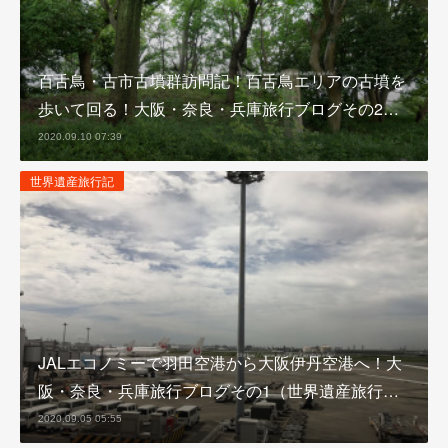
百舌鳥・古市古墳群訪問記！百舌鳥エリアの古墳を
歩いて回る！大阪・奈良・兵庫旅行ブログその2…
2020.09.10 07:39
世界遺産旅行記
JALエコノミーで羽田空港から大阪伊丹空港へ！大
阪・奈良・兵庫旅行ブログその1（世界遺産旅行…
2020.09.05 05:55