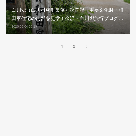
白川郷（白川村荻町集落）訪問記！重要文化財・和
田家住宅の内部を見学！金沢・白川郷旅行ブログ…
2020.09.04 02:15
1
2