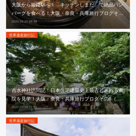
大阪から姫路駅へ！「キッチンしまだ」で絶品ハン
バーグを食べる！大阪・奈良・兵庫旅行ブログそ…
2020.09.20 06:39
世界遺産旅行記
吉水神社訪問記！日本住宅建築史上最古とされる書
院を見学！大阪・奈良・兵庫旅行ブログその6（…
2020.09.19 01:52
世界遺産旅行記