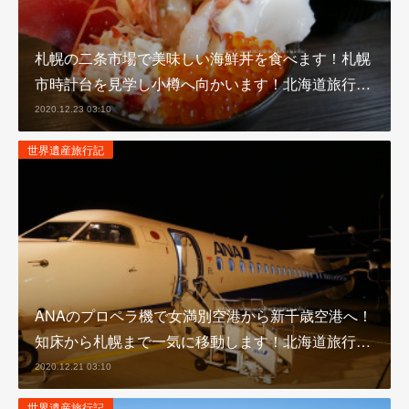
札幌の二条市場で美味しい海鮮丼を食べます！札幌
市時計台を見学し小樽へ向かいます！北海道旅行…
2020.12.23 03:10
世界遺産旅行記
ANAのプロペラ機で女満別空港から新千歳空港へ！
知床から札幌まで一気に移動します！北海道旅行…
2020.12.21 03:10
世界遺産旅行記