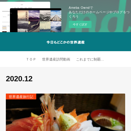
Ameba Owndで
あなただけのホームページやブログをつ
くろう
今すぐ試す
ＴＯＰ
世界遺産訪問動画
これまでに制覇した世界遺産
2020
.
12
世界遺産旅行記