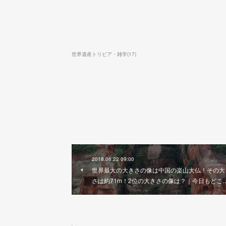
世界遺産トリビア・雑学
(
17
)
2018.06.22 09:00
世界最大の大きさの像は中国の楽山大仏！その大
さは約71m！2位の大きさの像は？｜今日もどこ