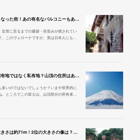
ヴェローナは『ロミオとジュリエット』の舞台となった街！あの有名なバルコニーもある？｜今日もどこかの世界遺産
、近世に至るまでの建築・街並みが残されてい
す。このヴェローナですが、実は日本人にも…
富士山山頂の所有者はだれ？日本のシンボルは国有地ではなく私有地？山頂の住所はある？｜今日もどこかの世界遺産
も多いのではないでしょうか？いまや世界的に
ね。ところでこの富士山、山頂部分の所有者…
世界最大の大きさの像は中国の楽山大仏！その大きさは約71m！2位の大きさの像は？｜今日もどこかの世界遺産