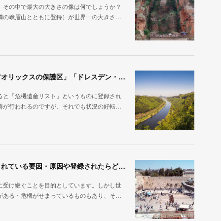
。その中で最大の大きさの像は何でしょうか？
隣の峨眉山とともに登録）が世界一の大きさ…
世界遺産から抹消されたものはある？「アラビアオリックスの保護区」「ドレスデン・エルベ渓谷」｜今日もどこかの世界遺産
ると「危機遺産リスト」というものに登録され
善が行われるのですが、それでも状況の好転…
世界遺産の「危機遺産リスト」とは？危機に晒されている要因・原因や登録されたらどうなる？｜今日もどこかの世界遺産
に受け継ぐことを目的としています。しかし世
がある・危機がせまっているものもあり、そ…