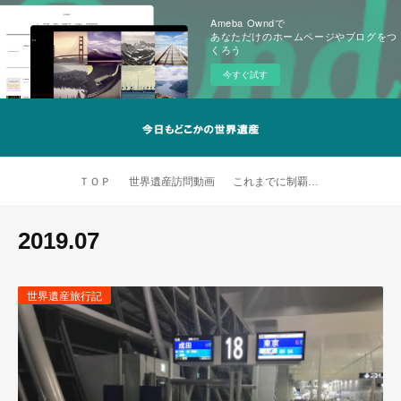
Ameba Owndで
あなただけのホームページやブログをつ
くろう
今すぐ試す
ＴＯＰ
世界遺産訪問動画
これまでに制覇した世界遺産
2019
.
07
世界遺産旅行記