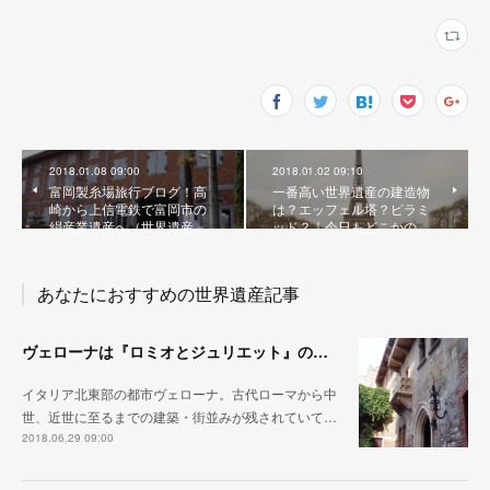
2018.01.08 09:00
2018.01.02 09:10
富岡製糸場旅行ブログ！高
一番高い世界遺産の建造物
崎から上信電鉄で富岡市の
は？エッフェル塔？ピラミ
絹産業遺産へ（世界遺産…
ッド？｜今日もどこかの…
あなたにおすすめの世界遺産記事
ヴェローナは『ロミオとジュリエット』の舞台となった街！あの有名なバルコニーもある？｜今日もどこかの世界遺産
イタリア北東部の都市ヴェローナ。古代ローマから中
世、近世に至るまでの建築・街並みが残されていて…
2018.06.29 09:00