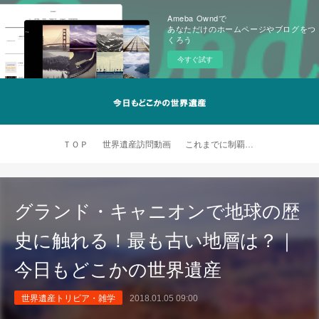
Ameba Owndで
あなただけのホームページやブログをつ
くろう
今すぐ試す
ＴＯＰ
世界遺産訪問動画
これまでに制覇した世界遺産
グランド・キャニオンで地球の歴
史に触れる！最も古い地層は？｜
今日もどこかの世界遺産
世界遺産トリビア・雑学
2018.01.05 09:00