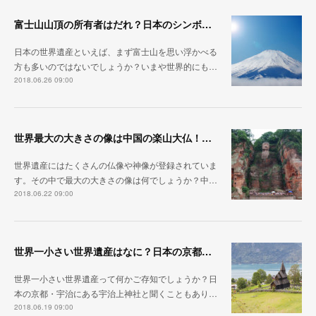
富士山山頂の所有者はだれ？日本のシンボルは国有地ではなく私有地？山頂の住所はある？｜今日もどこかの世界遺産
日本の世界遺産といえば、まず富士山を思い浮かべる
方も多いのではないでしょうか？いまや世界的にも…
2018.06.26 09:00
世界最大の大きさの像は中国の楽山大仏！その大きさは約71m！2位の大きさの像は？｜今日もどこかの世界遺産
世界遺産にはたくさんの仏像や神像が登録されていま
す。その中で最大の大きさの像は何でしょうか？中…
2018.06.22 09:00
世界一小さい世界遺産はなに？日本の京都・宇治にある宇治上神社？それとも・・・｜今日もどこかの世界遺産
世界一小さい世界遺産って何かご存知でしょうか？日
本の京都・宇治にある宇治上神社と聞くこともあり…
2018.06.19 09:00