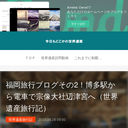
Ameba Owndで
あなただけのホームページやブログをつ
くろう
今すぐ試す
ＴＯＰ
世界遺産訪問動画
これまでに制覇した世界遺産
福岡旅行ブログその2！博多駅か
ら電車で宗像大社辺津宮へ（世界
遺産旅行記）
世界遺産旅行記
2018.04.28 09:00