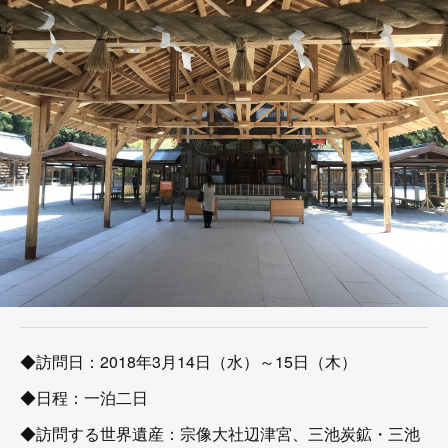
◆訪問日：2018年3月14日（水）～15日（木）
◆日程：一泊二日
◆訪問する世界遺産：宗像大社辺津宮、三池炭鉱・三池