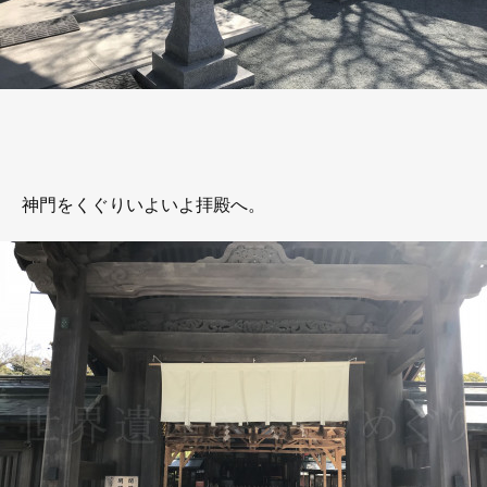
神門をくぐりいよいよ拝殿へ。