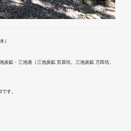
（木）
池炭鉱・三池港（三池炭鉱 宮原坑、三池炭鉱 万田坑、
3です。