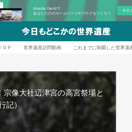
Ameba Owndで
今す
あなただけのホームページやブログをつくろう
ＴＯＰ
世界遺産訪問動画
これまでに制覇した世界遺
！宗像大社辺津宮の高宮祭場と
行記）