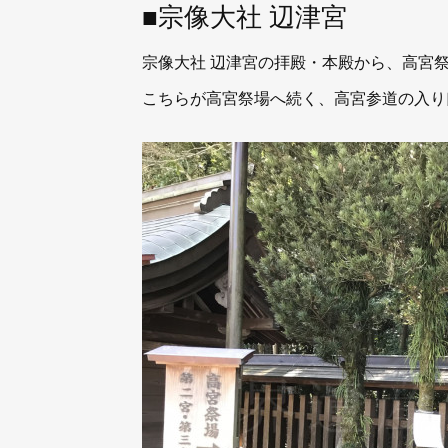
■宗像大社 辺津宮
宗像大社 辺津宮の拝殿・本殿から、高宮
こちらが高宮祭場へ続く、高宮参道の入り