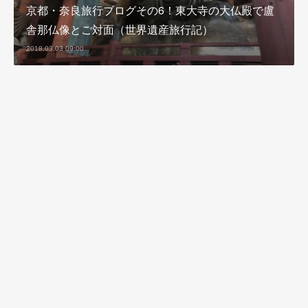
京都・奈良旅行ブログその6！東大寺の大仏殿で盧
舎那仏像とご対面（世界遺産旅行記）
2018.03.03 09:00