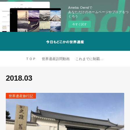
Ameba Owndで
あなただけのホームページやブログをつ
くろう
今すぐ試す
ＴＯＰ
世界遺産訪問動画
これまでに制覇した世界遺産
2018
.
03
世界遺産旅行記